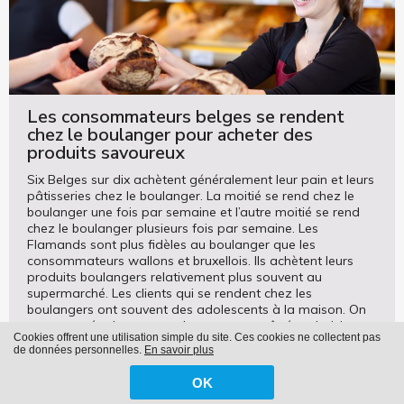
Les consommateurs belges se rendent
chez le boulanger pour acheter des
produits savoureux
Six Belges sur dix achètent généralement leur pain et leurs
pâtisseries chez le boulanger. La moitié se rend chez le
boulanger une fois par semaine et l’autre moitié se rend
chez le boulanger plusieurs fois par semaine. Les
Flamands sont plus fidèles au boulanger que les
consommateurs wallons et bruxellois. Ils achètent leurs
produits boulangers relativement plus souvent au
supermarché. Les clients qui se rendent chez les
boulangers ont souvent des adolescents à la maison. On
remarque également que les personnes âgées choisissent
Cookies offrent une utilisation simple du site. Ces cookies ne collectent pas
d’aller chez le boulanger relativement plus souvent.
de données personnelles.
En savoir plus
OK
LISEZ PLUS