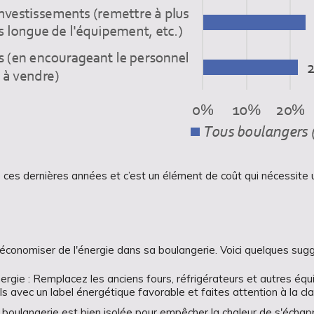
s dernières années et c’est un élément de coût qui nécessite un
'économiser de l'énergie dans sa boulangerie. Voici quelques sugg
rgie : Remplacez les anciens fours, réfrigérateurs et autres éq
avec un label énergétique favorable et faites attention à la cla
a boulangerie est bien isolée pour empêcher la chaleur de s'échapp