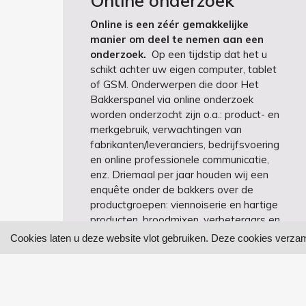
Online onderzoek
Online is een zéér gemakkelijke
manier om deel te nemen aan een
onderzoek.
Op een tijdstip dat het u
schikt achter uw eigen computer, tablet
of GSM. Onderwerpen die door Het
Bakkerspanel via online onderzoek
worden onderzocht zijn o.a.: product- en
merkgebruik, verwachtingen van
fabrikanten/leveranciers, bedrijfsvoering
en online professionele communicatie,
enz. Driemaal per jaar houden wij een
enquête onder de bakkers over de
productgroepen: viennoiserie en hartige
producten, broodmixen, verbeteraars en
desem, patisserie en chocolade.
Cookies laten u deze website vlot gebruiken. Deze cookies ver
Daarnaast stellen wij vragen over het
gebruik van vetstoffen en room