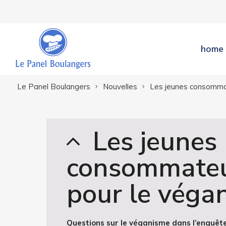
home
Le Panel Boulangers
Nouvelles
Les jeunes consomma
Les jeunes
consommateu
pour le véga
Questions sur le v
é
ganisme dans l
’
enqu
ê
t